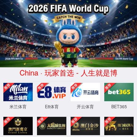
CHINA·3133拉斯维加斯-品牌官
网
欢迎访问西华大学-应急学院！
2026年08月09日8时17分34秒
首页
拉斯维加斯3133线路
党建工作
师资队伍
【应急科普】2
发布人